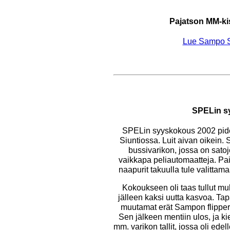
Pajatson MM-kis
Lue Sampo Si
SPELin s
SPELin syyskokous 2002 pide
Siuntiossa. Luit aivan oikein
bussivarikon, jossa on satoje
vaikkapa peliautomaatteja. Pai
naapurit takuulla tule valittam
Kokoukseen oli taas tullut mu
jälleen kaksi uutta kasvoa. Ta
muutamat erät Sampon flipperei
Sen jälkeen mentiin ulos, ja kier
mm. varikon tallit, jossa oli ede