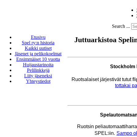
Search ...
Etusivu
Juttuarkistoa Speli
Spel ry:n historia
Kaikki uutiset
Jäsenet ja pelikokoelmat
Ensimmäiset 10 vuotta
Huijaustarinoita
Stockholm 
Pelilinkkejä
Liity jäseneksi
Ruotsalaiset järjestivät tutut f
Yhteystiedot
tottakai pa
Spelautomatsaml
Ruotsin peliautomaattiharra
SPEL:iin.
Sampo oli