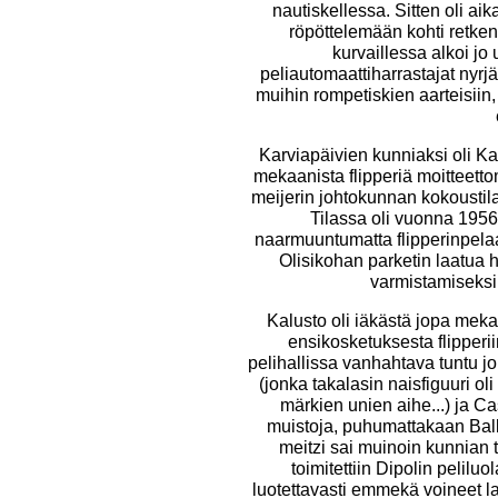
nautiskellessa. Sitten oli aik
röpöttelemään kohti retken
kurvaillessa alkoi jo 
peliautomaattiharrastajat nyrjäh
muihin rompetiskien aarteisiin,
Karviapäivien kunniaksi oli 
mekaanista flipperiä moitteett
meijerin johtokunnan kokoustilaa
Tilassa oli vuonna 1956 l
naarmuuntumatta flipperinpel
Olisikohan parketin laatua 
varmistamiseksi
Kalusto oli iäkästä jopa mekaa
ensikosketuksesta flipperii
pelihallissa vanhahtava tuntu 
(jonka takalasin naisfiguuri oli
märkien unien aihe...) ja C
muistoja, puhumattakaan Ball
meitzi sai muinoin kunnian 
toimitettiin Dipolin peliluo
luotettavasti emmekä voineet 