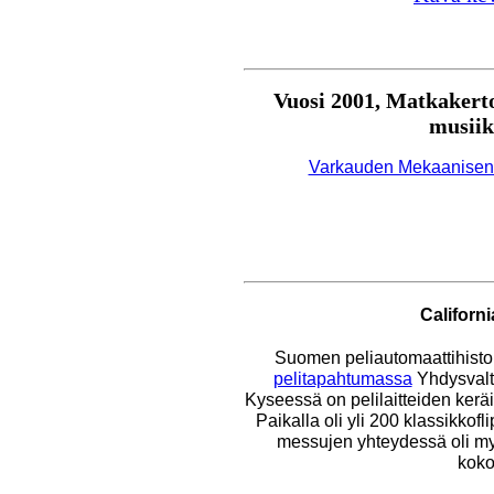
Vuosi 2001, Matkaker
musiik
Varkauden Mekaanisen 
Californ
Suomen peliautomaattihistori
pelitapahtumassa
Yhdysvalt
Kyseessä on pelilaitteiden keräi
Paikalla oli yli 200 klassikkofl
messujen yhteydessä oli my
koko