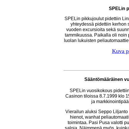
SPELin p
SPELin pikkujoulut pidettiin 
yhteydessä pidettiin kerhon 
vuoden excursioita sekä suunn
tammikuussa. Paikalla oli noin p
luolan lukuisten peliautomaatti
Kuva p
Sääntömääräinen vu
SPELin vuosikokous pidettii
Casinon tiloissa 8.7.1999 klo 1
ja markkinointipä
Vierailun aluksi Seppo Liljanto e
hienot, wanhat peliautomaatit,
toimintaa. Pasi Pusa valotti p
saloja. Näimmepä myös, kuinka