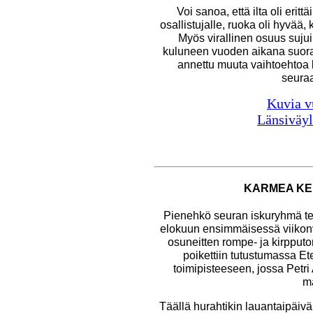
Voi sanoa, että ilta oli erittä
osallistujalle, ruoka oli hyvää, 
Myös virallinen osuus sujui
kuluneen vuoden aikana suoras
annettu muuta vaihtoehtoa
seura
Kuvia v
Länsiväyl
KARMEA KE
Pienehkö seuran iskuryhmä tek
elokuun ensimmäisessä viikonv
osuneitten rompe- ja kirpputor
poikettiin tutustumassa 
toimipisteeseen, jossa Petri 
ma
Täällä hurahtikin lauantaipäivä