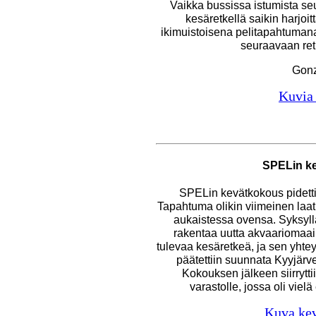
Vaikka bussissa istumista se
kesäretkellä saikin harjoitt
ikimuistoisena pelitapahtumana
seuraavaan ret
Gonz
Kuvia 
SPELin k
SPELin kevätkokous pidett
Tapahtuma olikin viimeinen laat
aukaistessa ovensa. Syksyllä
rakentaa uutta akvaariomaai
tulevaa kesäretkeä, ja sen yhte
päätettiin suunnata Kyyjärv
Kokouksen jälkeen siirrytt
varastolle, jossa oli vie
Kuva ke