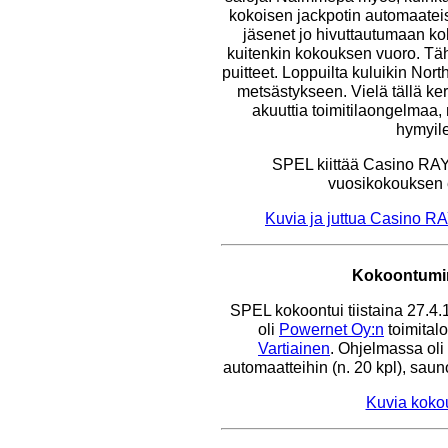
kokoisen jackpotin automaate
jäsenet jo hivuttautumaan koh
kuitenkin kokouksen vuoro. Täh
puitteet. Loppuilta kuluikin Nor
metsästykseen. Vielä tällä k
akuuttia toimitilaongelmaa,
hymyil
SPEL kiittää Casino RAY
vuosikokouksen e
Kuvia ja juttua Casino R
Kokoontumin
SPEL kokoontui tiistaina 27.4
oli
Powernet Oy:n
toimitalo
Vartiainen
. Ohjelmassa oli 
automaatteihin (n. 20 kpl), saun
Kuvia kokou