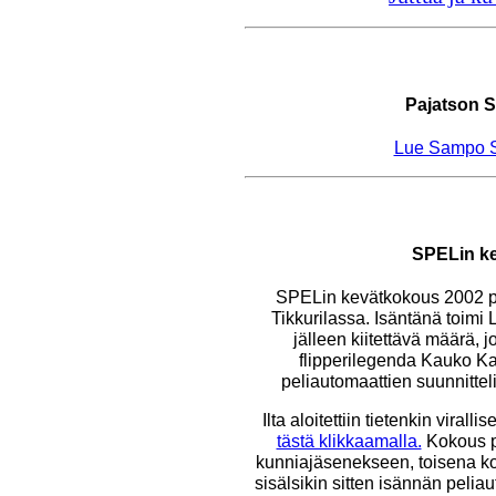
Pajatson S
Lue Sampo Si
SPELin k
SPELin kevätkokous 2002 pid
Tikkurilassa. Isäntänä toimi L
jälleen kiitettävä määrä, j
flipperilegenda Kauko Kan
peliautomaattien suunnitteli
Ilta aloitettiin tietenkin virall
tästä klikkaamalla.
Kokous p
kunniajäsenekseen, toisena ko
sisälsikin sitten isännän pelia