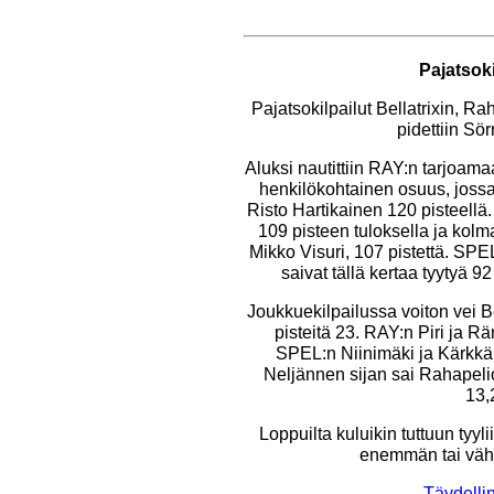
Pajatsok
Pajatsokilpailut Bellatrixin, R
pidettiin Sö
Aluksi nautittiin RAY:n tarjoamaa
henkilökohtainen osuus, jossa
Risto Hartikainen 120 pisteellä. T
109 pisteen tuloksella ja kol
Mikko Visuri, 107 pistettä. SPE
saivat tällä kertaa tyytyä 92 
Joukkuekilpailussa voiton vei Be
pisteitä 23. RAY:n Piri ja R
SPEL:n Niinimäki ja Kärkkä
Neljännen sijan sai Rahapelio
13,2
Loppuilta kuluikin tuttuun tyyli
enemmän tai väh
Täydellin