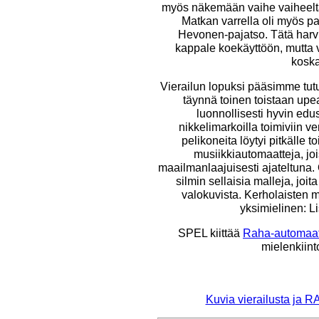
myös näkemään vaihe vaiheelt
Matkan varrella oli myös p
Hevonen-pajatso. Tätä harvi
kappale koekäyttöön, mutta v
koska
Vierailun lopuksi pääsimme tu
täynnä toinen toistaan up
luonnollisesti hyvin edu
nikkelimarkoilla toimiviin v
pelikoneita löytyi pitkälle
musiikkiautomaatteja, jo
maailmanlaajuisesti ajateltuna
silmin sellaisia malleja, jo
valokuvista. Kerholaisten m
yksimielinen: Li
SPEL kiittää
Raha-automaatt
mielenkiinto
Kuvia vierailusta ja 