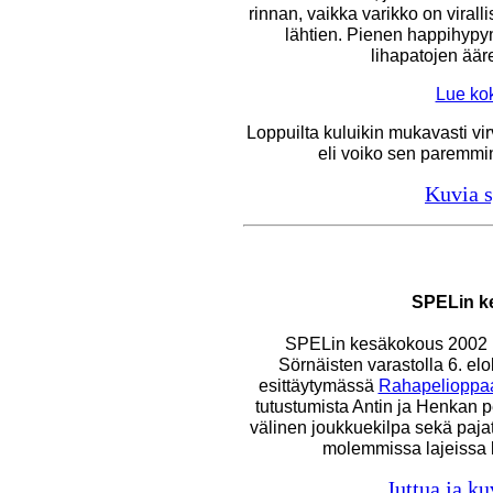
rinnan, vaikka varikko on virall
lähtien. Pienen happihypyn 
lihapatojen ääre
Lue ko
Loppuilta kuluikin mukavasti vi
eli voiko sen paremmin
Kuvia 
SPELin k
SPELin kesäkokous 2002 pi
Sörnäisten varastolla 6. e
esittäytymässä
Rahapelioppa
tutustumista Antin ja Henkan 
välinen joukkuekilpa sekä pajat
molemmissa lajeissa ku
Juttua ja k