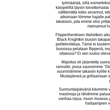
työmäärää, sillä esimerkiksi
käsipelillä täysin toivottomasta
välttämättä edes arvannut, että
aikoinaan löimme hajalle pah
takalasin, jota emme olisi yri
meinannut ha
Flipperihenkisen iltahetken aikan
Black Knightkin bussin takap
pelitekniikkaa. Tämä ei kuule
bussissa pelataan flipperiä, mu
oltaessa? Ei sen luulisi ole
Majoitus oli järjestetty suo
rannalle, jossa saunoimme "De
suunnistimme takaisin kylill
Mustajärveä ja grillaamaan s
Sunnuntaipäivänä kävimme vi
masiinoja ja lähdimme paluuma
vanhaa rojua, muun muassa y
hartaampien v