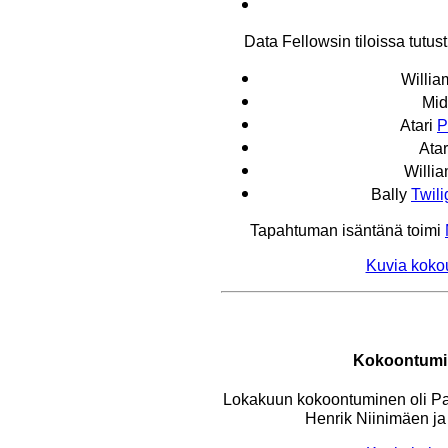
Data Fellowsin tiloissa tutust
Willi
Mi
Atari
P
Ata
Willi
Bally
Twili
Tapahtuman isäntänä toimi
Kuvia kokou
Kokoontumi
Lokakuun kokoontuminen oli Pasil
Henrik Niinimäen ja 