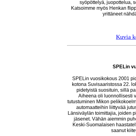
syöpöttelyä, juopottelua, s
Katsoimme myös Henkan flippe
yrittäneet nähd
Kuvia k
SPELin v
SPELin vuosikokous 2001 pide
kotona Suvisaaristossa 22. l
pidetyistä suosituin, sillä p
Aiheena oli luonnollisesti
tutustuminen Mikon pelikokoelma
automaatteihin liittyvää jutu
Länsiväylän toimittajia, joiden pi
jäsenet. Vähän aiemmin puh
Keski-Suomalaisen haastatel
saanut kiite