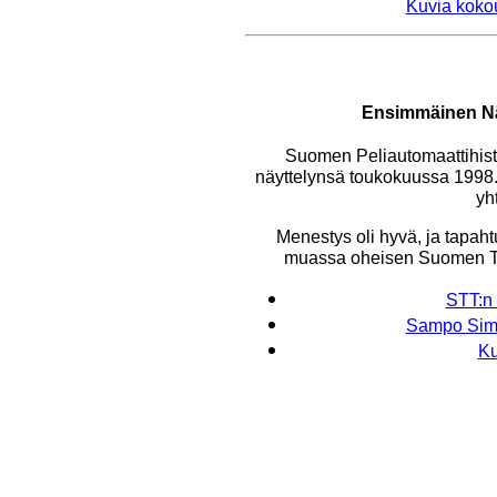
Kuvia kokou
Ensimmäinen Nä
Suomen Peliautomaattihist
näyttelynsä toukokuussa 1998. 
yh
Menestys oli hyvä, ja tapaht
muassa oheisen Suomen Ti
STT:n 
Sampo Simos
Ku