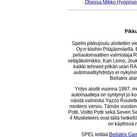
Ohessa Mikko Hyppösen
Pikku
Spelin pikkujoulu aloitettiin v
Oy:n tiloihin Pitäjänmäellä.
peliautomaattien valmistaja RA
vetäjäkolmikko, Kari Leino, Jou
kaikki tehneet pitkän uran R
automaattiyhdistys ei nykyisi
Bellatrix ala
Yritys aloitti vuonna 1997, mu
automaatteja on syntynyt jo k
näistä valmistui Yazzo Roulett
moderni versio. Tämän vuoden a
Potti, Voitto Potti sekä Seven 
4 Musketeers ovat tällä hetkellä
on käytössä m
SPEL kiittää
Bellatrix Ga