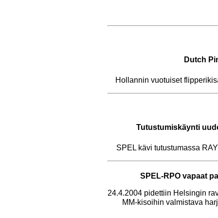
Dutch Pi
Hollannin vuotuiset flipperikis
Tutustumiskäynti uude
SPEL kävi tutustumassa RAY:
SPEL-RPO vapaat paja
24.4.2004 pidettiin Helsingin r
MM-kisoihin valmistava harj