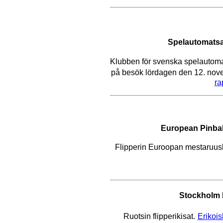
Spelautomatsa
Klubben för svenska spelautom
på besök lördagen den 12. nov
ra
European Pinba
Flipperin Euroopan mestaruusk
Stockholm 
Ruotsin flipperikisat.
Erikoi