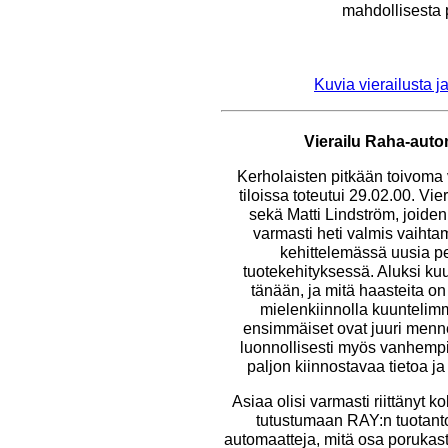
mahdollisesta 
Kuvia vierailusta j
Vierailu Raha-auto
Kerholaisten pitkään toivoma
tiloissa toteutui 29.02.00. Vie
sekä Matti Lindström, joide
varmasti heti valmis vaiht
kehittelemässä uusia peli
tuotekehityksessä. Aluksi kuul
tänään, ja mitä haasteita o
mielenkiinnolla kuuntelimme
ensimmäiset ovat juuri menn
luonnollisesti myös vanhempiin
paljon kiinnostavaa tietoa ja
Asiaa olisi varmasti riittänyt ko
tutustumaan RAY:n tuotanto
automaatteja, mitä osa poruka