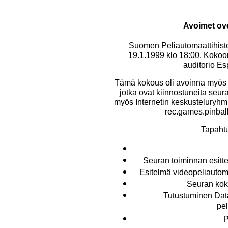
Avoimet ov
Suomen Peliautomaattihistor
19.1.1999 klo 18:00. Kokoo
auditorio E
Tämä kokous oli avoinna myös ka
jotka ovat kiinnostuneita seura
myös Internetin keskusteluryhmi
rec.games.pinball 
Tapaht
Seuran toiminnan esitte
Esitelmä videopeliautom
Seuran kok
Tutustuminen Data 
pel
P