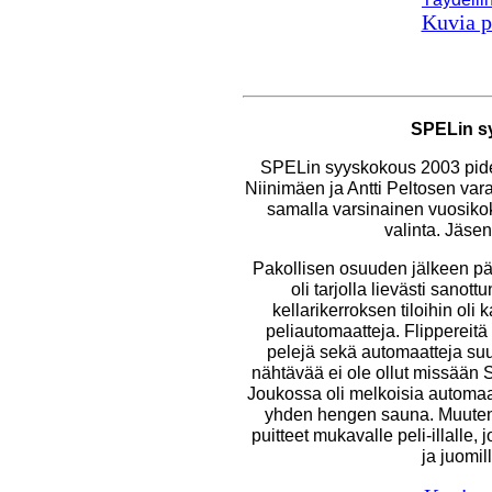
Kuvia p
SPELin s
SPELin syyskokous 2003 pide
Niinimäen ja Antti Peltosen vara
samalla varsinainen vuosikoko
valinta. Jäsen
Pakollisen osuuden jälkeen pää
oli tarjolla lievästi sanot
kellarikerroksen tiloihin ol
peliautomaatteja. Flippereitä 
pelejä sekä automaatteja su
nähtävää ei ole ollut missää
Joukossa oli melkoisia automaa
yhden hengen sauna. Muutenk
puitteet mukavalle peli-illalle, 
ja juomil