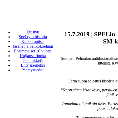
Etusivu
15.7.2019 | SPELin 
Spel ry:n historia
SM-ki
Kaikki uutiset
Jäsenet ja pelikokoelmat
Ensimmäiset 10 vuotta
Huijaustarinoita
Suomen Peliautomaattihistoriallis
Pelilinkkejä
tittelistä K
Liity jäseneksi
Yhteystiedot
Jarin suora selostus kisoista o
"Se on sitten kisat käyty, persiil
jänikse
Tunnelma oli paikoin tiivis. Paras
pääsi tuloks
Tämänvuotinen mestari o