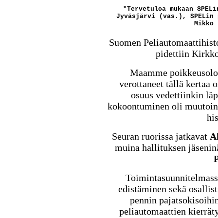
"Tervetuloa mukaan SPELi
Jyväsjärvi (vas.), SPELin 
Mikko 
Suomen Peliautomaattihisto
pidettiin Kirk
Maamme poikkeusolot 
verottaneet tällä kertaa o
osuus vedettiinkin lä
kokoontuminen oli muutoin
his
Seuran ruorissa jatkavat
A
muina hallituksen jäseni
P
Toimintasuunnitelmas
edistäminen sekä osallis
pennin pajatsokisoihi
peliautomaattien kierrät