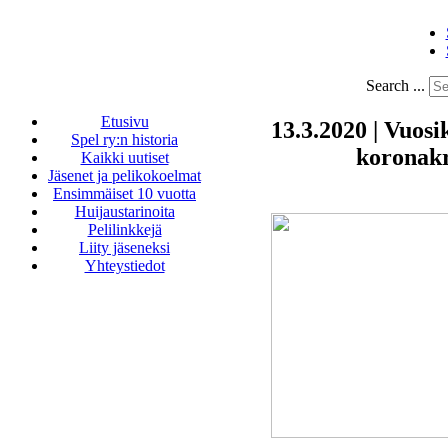
Search ...
Etusivu
13.3.2020 | Vuosi
Spel ry:n historia
koronakr
Kaikki uutiset
Jäsenet ja pelikokoelmat
Ensimmäiset 10 vuotta
Huijaustarinoita
Pelilinkkejä
Liity jäseneksi
Yhteystiedot