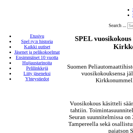
Search ...
Etusivu
SPEL vuosikokous 2
Spel ry:n historia
Kirkk
Kaikki uutiset
Jäsenet ja pelikokoelmat
Ensimmäiset 10 vuotta
Huijaustarinoita
Suomen Peliautomaattihisto
Pelilinkkejä
vuosikokouksensa jäl
Liity jäseneksi
Yhteystiedot
Kirkkonummella
Vuosikokous käsitteli sään
tahtiin. Toimintasuunnitel
Seuran suunnitelmissa on
Tampereella sekä osallist
pajatson 