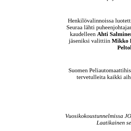
Henkilövalinnoissa luotet
Seuraa lähti puheenjohtaja
kaudelleen
Ahti Salmine
jäseniksi valittiin
Mikko 
Pelto
Suomen Peliautomaattihist
tervetulleita kaikki aih
Vuosikokoustunnelmissa JO 
Laatikainen se