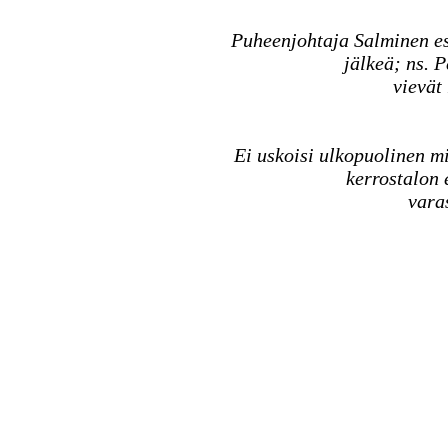
Puheenjohtaja Salminen es
jälkeä; ns. P
vievät
Ei uskoisi ulkopuolinen m
kerrostalon e
varas